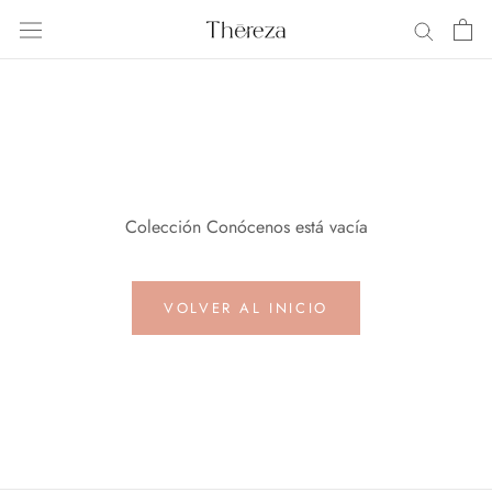
Saltar
al
contenido
Colección Conócenos está vacía
VOLVER AL INICIO