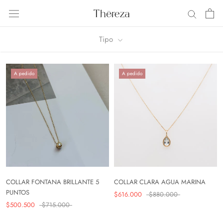
Saltar
al
contenido
Tipo
A pedido
A pedido
COLLAR FONTANA BRILLANTE 5
COLLAR CLARA AGUA MARINA
PUNTOS
$616.000
$880.000
$500.500
$715.000