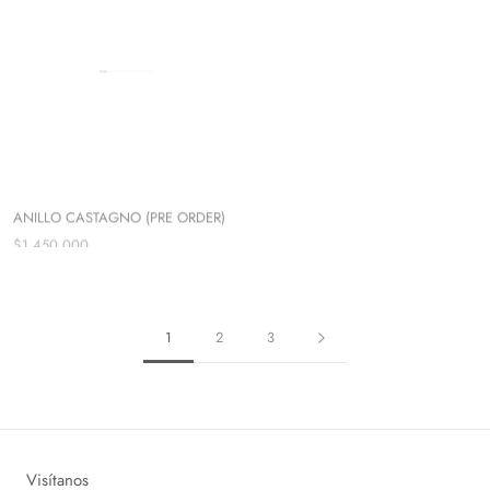
ANILLO CASTAGNO (PRE ORDER)
ANILLO ALLEGRA (PRE ORDER)
$1.450.000
$1.450.000
1
2
3
Visítanos