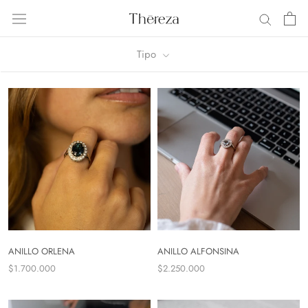
Saltar
al
contenido
Tipo
ANILLO ORLENA
ANILLO ALFONSINA
$1.700.000
$2.250.000