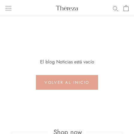
Saltar
al
contenido
El blog Noticias está vacío
VOLVER AL INICIO
Shop now