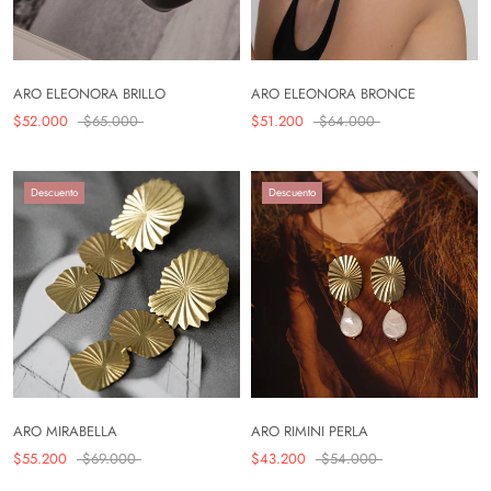
ARO ELEONORA BRILLO
ARO ELEONORA BRONCE
$52.000
$65.000
$51.200
$64.000
Descuento
Descuento
ARO MIRABELLA
ARO RIMINI PERLA
$55.200
$69.000
$43.200
$54.000