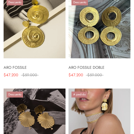
Descuento
Descuento
ARO FOSSILE
ARO FOSSILE DOBLE
$47.200
$59.000
$47.200
$59.000
Descuento
A pedido