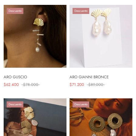
Descuento
Descuento
ARO GUSCIO
ARO GIANNI BRONCE
$62.400
$78.000
$71.200
$89.000
Descuento
Descuento