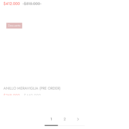
$412.000
$515.000
Descuento
Descuento
ANILLO FABBIANI TOPACIO AZUL
(PRE ORDER)
ANILLO MERAVIGLIA (PRE ORDER)
$392.000
$490.000
$368.000
$460.000
1
2