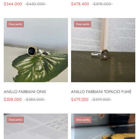
$344.000
$430.000
$478.400
$598.000
Descuento
Descuento
ANILLO FABBIANI ONIX
ANILLO FABBIANI TOPACIO FUMÉ
$308.000
$385.000
$479.200
$599.000
Descuento
Descuento