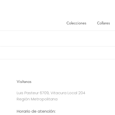
Saltar
al
contenido
Colecciones
Collares
Collares
Visítanos
Luis Pasteur 6709, Vitacura Local 204
Región Metropolitana
Horario de atención: