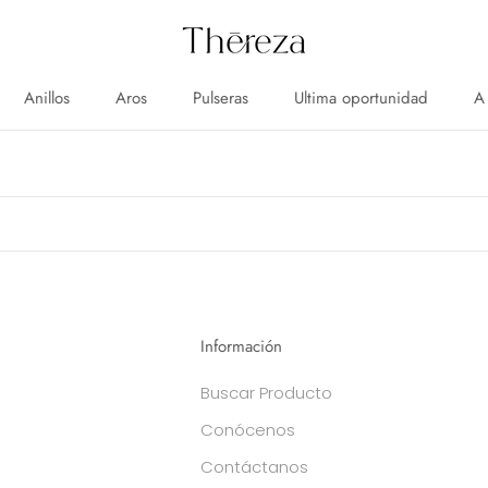
Anillos
Aros
Pulseras
Ultima oportunidad
A
Anillos
Aros
Pulseras
Ultima oportunidad
A
Información
Buscar Producto
Conócenos
Contáctanos