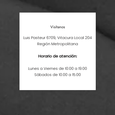
Visítanos
Luis Pasteur 6709, Vitacura Local 204
Región Metropolitana
Horario de atención:
Lunes a Viernes de 10:00 a 19:00
Sábados de 10:00 a 15:00