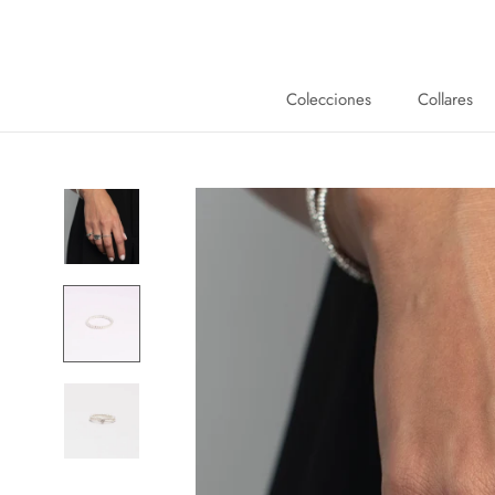
Saltar
al
contenido
Colecciones
Collares
Collares