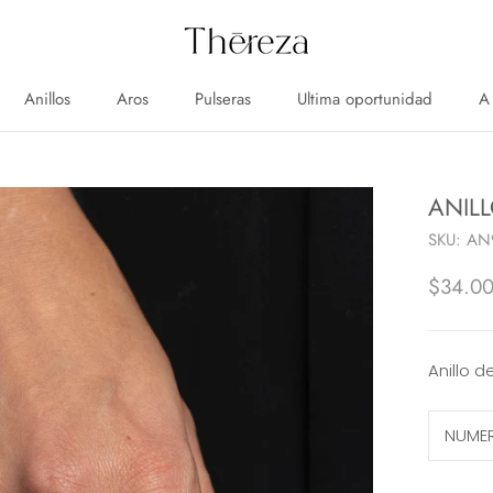
Anillos
Aros
Pulseras
Ultima oportunidad
A
Anillos
Aros
Pulseras
Ultima oportunidad
A
ANILL
SKU:
AN
$34.0
Anillo d
NUME