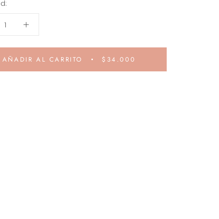
d:
AÑADIR AL CARRITO
$34.000