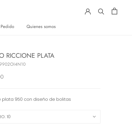
 Pedido
Quienes somos
 Pedido
Quienes somos
O RICCIONE PLATA
9902OI4N10
00
e plata 950 con diseño de bolitas
RO:
10