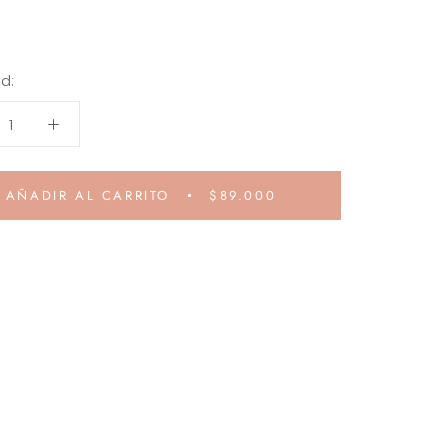
d:
AÑADIR AL CARRITO
$89.000