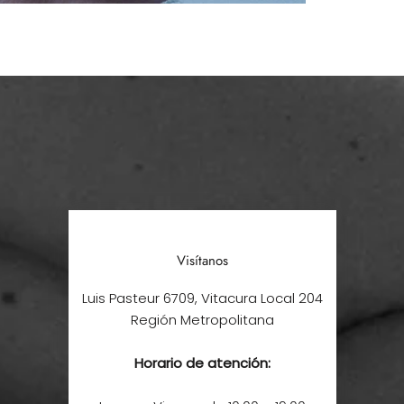
Visítanos
Luis Pasteur 6709, Vitacura Local 204
Región Metropolitana
Horario de atención: