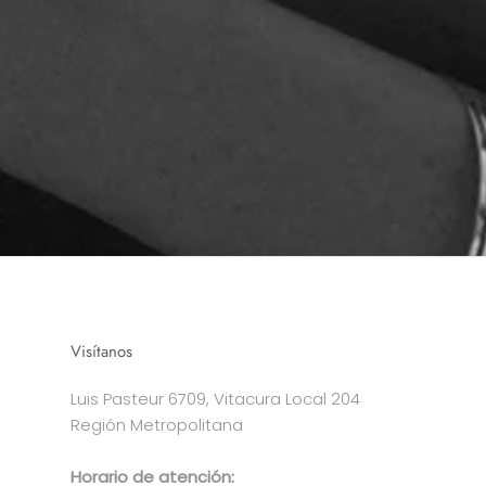
Visítanos
Luis Pasteur 6709, Vitacura Local 204
Región Metropolitana
Horario de atención: