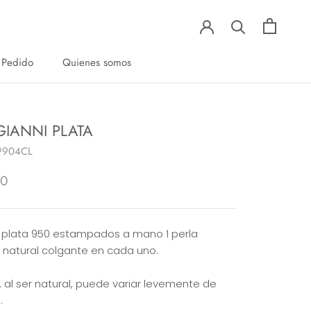
 Pedido
Quienes somos
 Pedido
Quienes somos
GIANNI PLATA
9904CL
00
 plata 950 estampados a mano 1 perla
 natural colgante en cada uno.
, al ser natural, puede variar levemente de
.