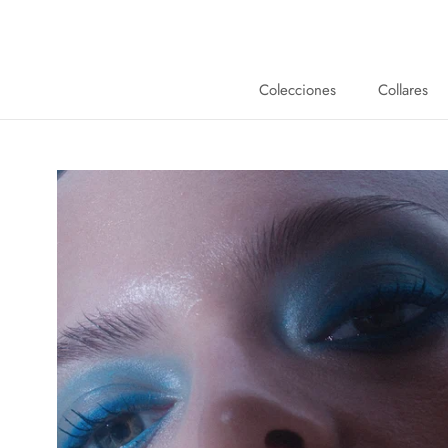
Saltar
al
contenido
Colecciones
Collares
Collares