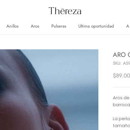
Anillos
Aros
Pulseras
Ultima oportunidad
A
Anillos
Aros
Pulseras
Ultima oportunidad
A
ARO 
SKU:
AS
$89.0
Aros de
barroca
La perla
tamaño