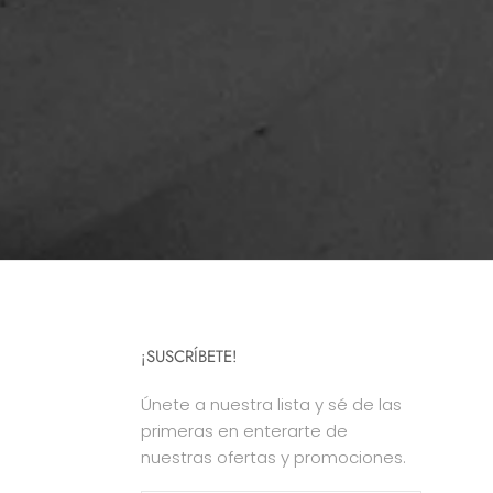
¡SUSCRÍBETE!
Únete a nuestra lista y sé de las
primeras en enterarte de
nuestras ofertas y promociones.