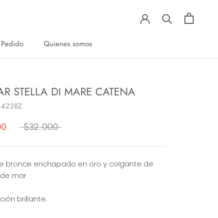
 Pedido
Quienes somos
 Pedido
Quienes somos
AR STELLA DI MARE CATENA
4422BZ
00
$32.000
de bronce enchapado en oro y colgante de
a de mar
ión brillante.