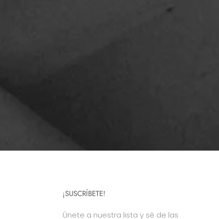
¡SUSCRÍBETE!
Únete a nuestra lista y sé de las