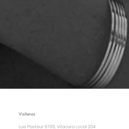
Visítanos
Luis Pasteur 6709, Vitacura Local 204