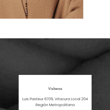
Visítanos
Luis Pasteur 6709, Vitacura Local 204
Región Metropolitana