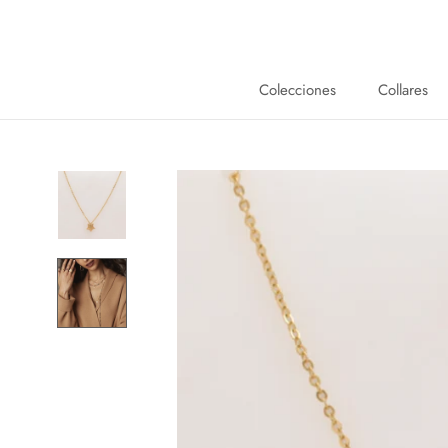
Saltar
al
contenido
Colecciones
Collares
Collares