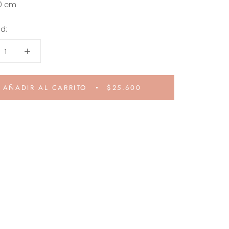
0 cm
d:
AÑADIR AL CARRITO
$25.600