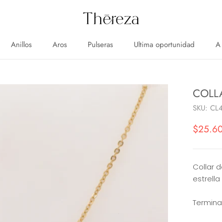
Anillos
Aros
Pulseras
Ultima oportunidad
A
Anillos
Aros
Pulseras
Ultima oportunidad
A
COLL
SKU:
CL
$25.6
Collar 
estrell
Terminac