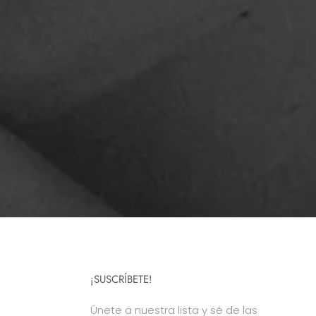
¡SUSCRÍBETE!
Únete a nuestra lista y sé de las