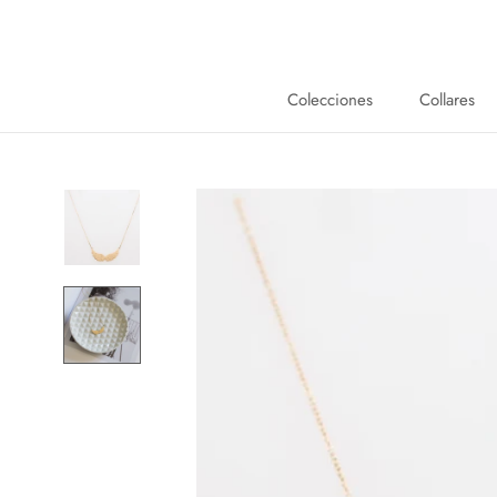
Saltar
al
contenido
Colecciones
Collares
Collares