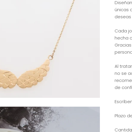
Diseñam
únicas q
deseas l
Cada jo
hecha co
Gracias
persona
Al trat
no se a
recomen
de conf
Escríben
Plazo d
Cantida