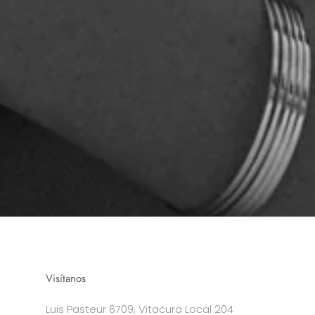
Visítanos
Luis Pasteur 6709, Vitacura Local 204