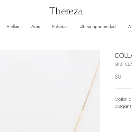
Anillos
Aros
Pulseras
Ultima oportunidad
A
Anillos
Aros
Pulseras
Ultima oportunidad
A
COLL
SKU:
CL
$0
Collar 
colgant