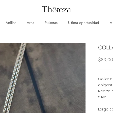
Anillos
Aros
Pulseras
Ultima oportunidad
A
Anillos
Aros
Pulseras
Ultima oportunidad
A
COLL
$83.0
Collar d
colgant
Realza 
tuya.
Largo 