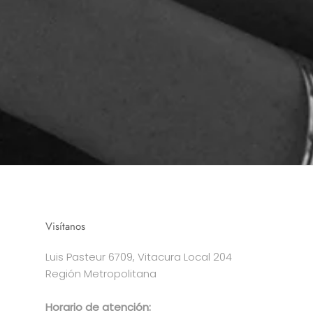
Visítanos
Luis Pasteur 6709, Vitacura Local 204
Región Metropolitana
Horario de atención: