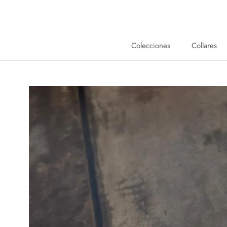
Saltar
al
contenido
Colecciones
Collares
Collares