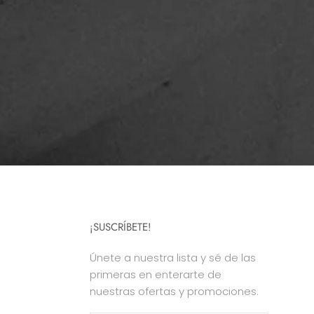
¡SUSCRÍBETE!
Únete a nuestra lista y sé de las
primeras en enterarte de
nuestras ofertas y promociones.