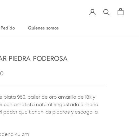
 Pedido
Quienes somos
 Pedido
Quienes somos
AR PIEDRA PODEROSA
00
e plata 950, balier de oro amarillo de 18k y
e con amatista natural engastada a mano.
el poder que tienen las piedras y escoge la
cadena 45 cm