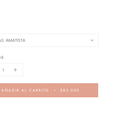
AS:
AMATISTA
d:
AÑADIR AL CARRITO
$83.000